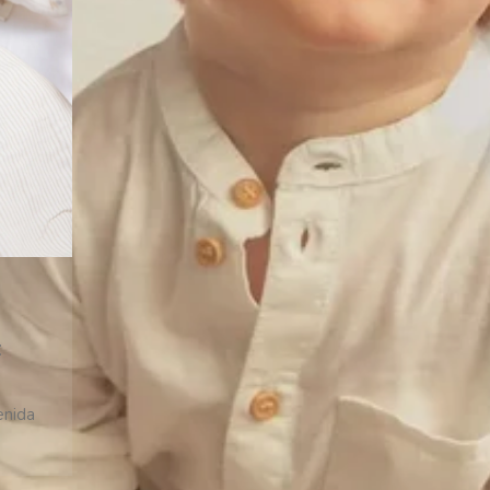
:
enida