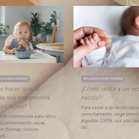
OS PARA PADRES
RECURSOS PARA PADRES
o hacer que la
¿Cómo vestir a un re
a sea entretenida
nacido?
los niños?
Para vestir a un recién naci
correctamente, elige pren
ida entretenida para niños
algodón 100%, usa una ca
a presentación visual
de...
va (formas, colores
),...