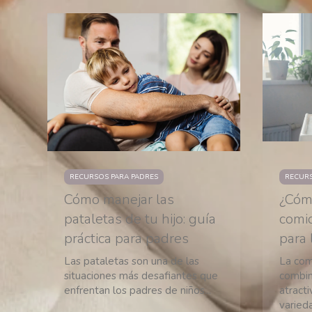
RECURSOS PARA PADRES
RECURS
Cómo manejar las
¿Cóm
pataletas de tu hijo: guía
comid
práctica para padres
para 
Las pataletas son una de las
La com
situaciones más desafiantes que
combin
enfrentan los padres de niños...
atracti
variedad