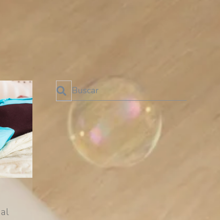
Esto es un campo de búsqueda con una función de te
No hay sugerencias porque el campo de bú
SUSCRÍBETE AL BLOG
¡No te pierdas las últimas
novedades!
SUSCRIBIRME!
al