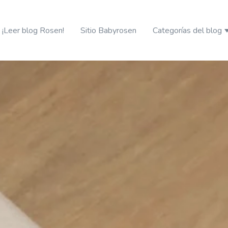
¡Leer blog Rosen!
Sitio Babyrosen
Categorías del blog
S
erando
ciales para tu guagua