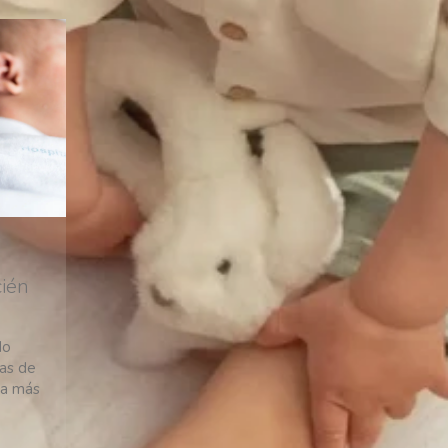
cién
do
das de
pa más