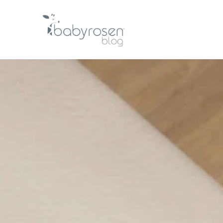
Te estábamos esp
El blog de cuidado, inspiración y momentos espe