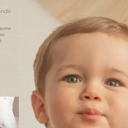
s
uándo
Categorías
dormir
os,
Cuidados y salud infantil
(34)
s
Recursos para padres
(32)
Embarazo y parto
(15)
Columnas
(13)
Juegos, actividades y
aprendizaje
(11)
Celebraciones
(8)
Decoración
(8)
Paseos y aventuras
(3)