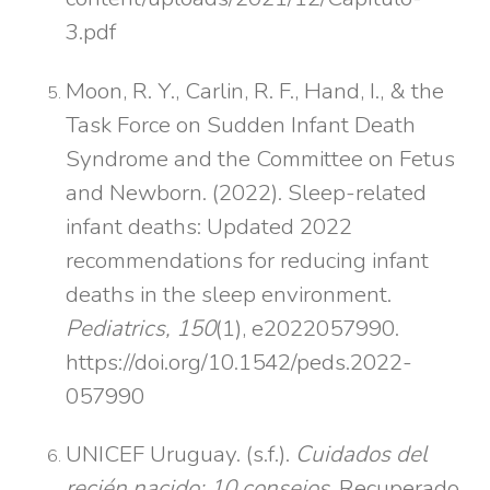
3.pdf
Moon, R. Y., Carlin, R. F., Hand, I., & the
Task Force on Sudden Infant Death
Syndrome and the Committee on Fetus
and Newborn. (2022). Sleep-related
infant deaths: Updated 2022
recommendations for reducing infant
deaths in the sleep environment.
Pediatrics, 150
(1), e2022057990.
https://doi.org/10.1542/peds.2022-
057990
UNICEF Uruguay. (s.f.).
Cuidados del
recién nacido: 10 consejos
. Recuperado