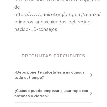
de
https://www.unicef.org/uruguay/crianza/
primeros-anos/cuidados-del-recien-
nacido-10-consejos
PREGUNTAS FRECUENTES
¿Debo ponerle calcetines a mi guagua
todo el tiempo?
Los calcetines no son necesarios en
¿Cuándo puedo empezar a usar ropa con
interiores si tu hijo usa
pijamas con
botones o cierres?
pies
. En ambientes cálidos, las
Los
broches a presión
son más