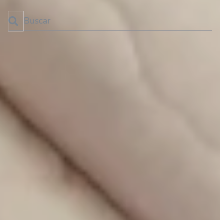
Esto es un campo de búsqueda con una función de texto predictivo.
No hay sugerencias porque el campo de búsqueda está 
SUSCRÍBETE AL BLOG
¡No te pierdas las últimas novedades!
SUSCRIBIRME!
Categorías
Cuidados y salud infantil
(34)
Recursos para padres
(32)