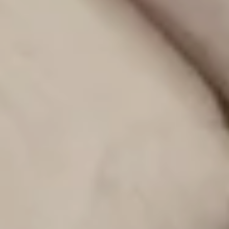
Embarazo y parto
(15)
Columnas
(13)
Juegos, actividades y aprendizaje
(11)
Celebraciones
(8)
Decoración
(8)
Paseos y aventuras
(3)