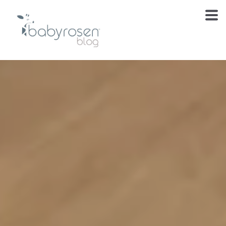
Te estábamos
esperando
El blog de cuidado, inspiración y momentos