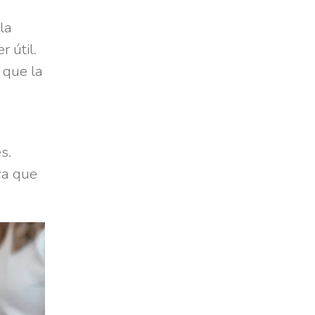
la
 útil.
 que la
s.
ya que