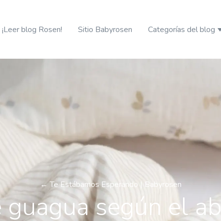
¡Leer blog Rosen!
Sitio Babyrosen
Categorías del blog
S
← Te Estábamos Esperando | Babyrosen
 guagua según el ab