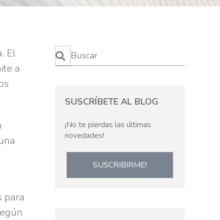
Esto es un campo de búsqueda con una función de te
. El
ite a
No hay sugerencias porque el campo de bús
los
SUSCRÍBETE AL BLOG
n
¡No te pierdas las últimas
novedades!
 una
SUSCRIBIRME!
s para
según