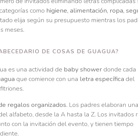
mero de invitados eliminando letras complicadas s
 categorías como
higiene, alimentación, ropa, seg
itado elija según su presupuesto mientras los pad
os meses.
 ABECEDARIO DE COSAS DE GUAGUA?
gua es una actividad de
baby shower
donde cada
guagua
que comience con una
letra específica
del
itriones.
de regalos organizados
. Los padres elaboran una
del alfabeto, desde la A hasta la Z. Los invitados 
nto con la invitación del evento, y tienen tiempo
diente.