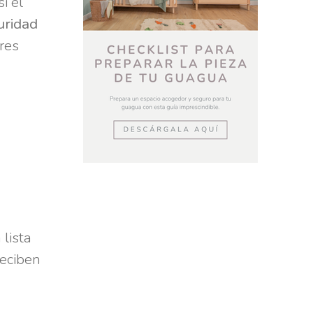
i el
uridad
res
 lista
reciben