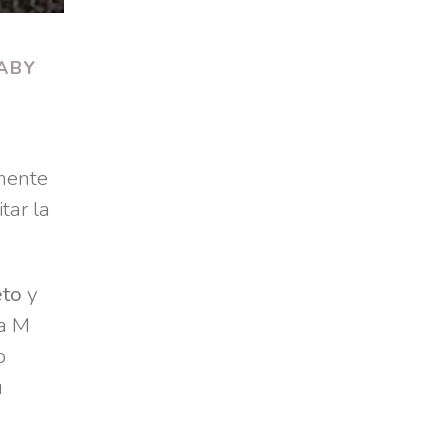
ABY
amente
itar la
eto
y
ra M
o
u