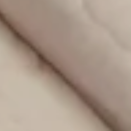
¡No te pierdas las últimas novedades!
SUSCRIBIRME!
Categorías
Cuidados y salud infantil
(34)
Recursos para padres
(32)
Embarazo y parto
(15)
Columnas
(13)
Juegos, actividades y aprendizaje
(11)
Celebraciones
(8)
Decoración
(8)
Paseos y aventuras
(3)