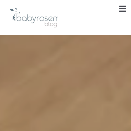
Te estábamos
esperando
El blog de cuidado, inspiración y momentos