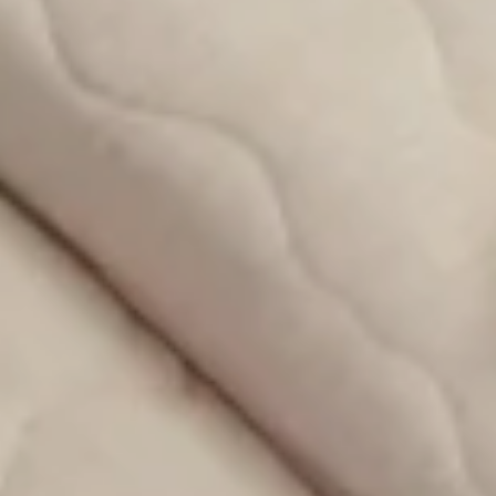
Cuidados y salud infantil
(34)
Recursos para padres
(32)
Embarazo y parto
(15)
Columnas
(13)
Juegos, actividades y aprendizaje
(11)
Celebraciones
(8)
Decoración
(8)
Paseos y aventuras
(3)