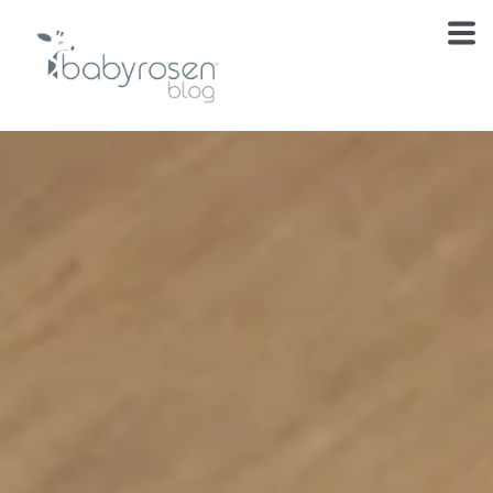
Te estábamos
esperando
El blog de cuidado, inspiración y momentos