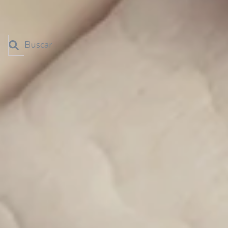
←
1
2
Esto es un campo de búsqueda con una función de texto predictivo.
No hay sugerencias porque el campo de búsqueda está 
SUSCRÍBETE AL BLOG
¡No te pierdas las últimas novedades!
SUSCRIBIRME!
Categorías