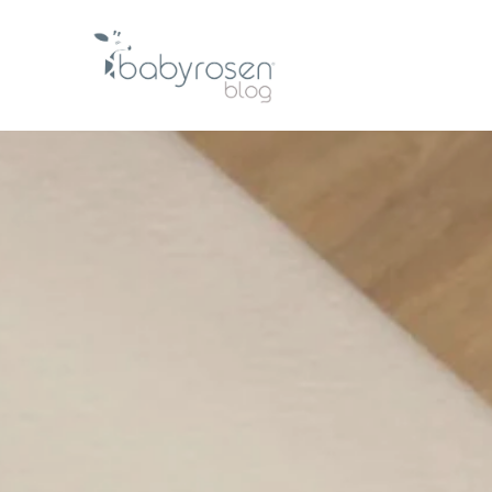
Te estábamos esp
El blog de cuidado, inspiración y momentos espe