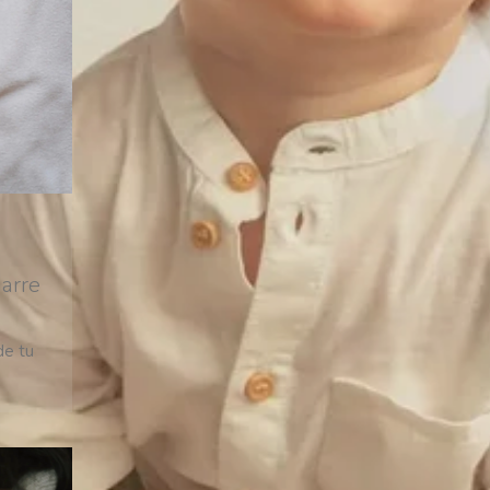
garre
de tu