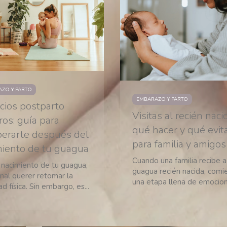
ZO Y PARTO
EMBARAZO Y PARTO
icios postparto
Visitas al recién naci
os: guía para
qué hacer y qué evit
perarte después del
para familia y amigos
miento de tu guagua
Cuando una familia recibe a
l nacimiento de tu guagua,
guagua recién nacida, comi
mal querer retomar la
una etapa llena de emocione
ad física. Sin embargo, es...