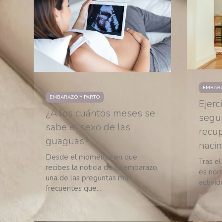
EMBARA
EMBARAZO Y PARTO
Ejerc
¿A los cuántos meses se
segur
sabe el sexo de las
recu
guaguas?
naci
Desde el momento en que
Tras e
recibes la noticia de tu embarazo,
es nor
una de las preguntas más
activid
frecuentes que...