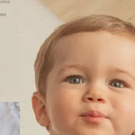
entos
del
Categorías
Cuidados y salud infantil
(34)
Recursos para padres
(32)
Embarazo y parto
(15)
Columnas
(13)
Juegos, actividades y
aprendizaje
(11)
Celebraciones
(8)
Decoración
(8)
Paseos y aventuras
(3)