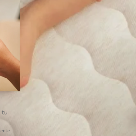
 tu
mente