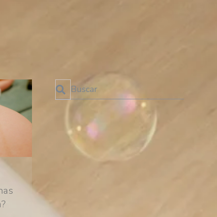
Esto es un campo de búsqueda con una función de te
No hay sugerencias porque el campo de bú
SUSCRÍBETE AL BLOG
¡No te pierdas las últimas
novedades!
nas
SUSCRIBIRME!
a?