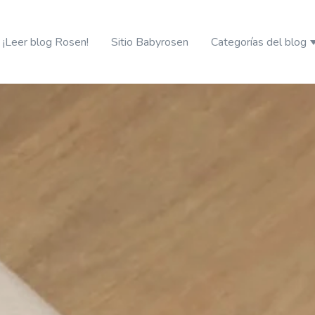
¡Leer blog Rosen!
Sitio Babyrosen
Categorías del blog
S
erando
ciales para tu guagua