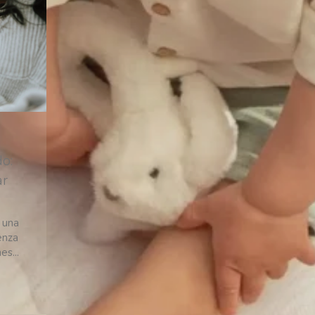
do:
ar
 una
enza
s...