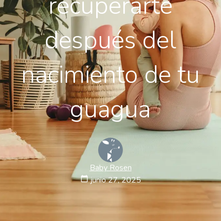
recuperarte
después del
nacimiento de tu
guagua
Baby Rosen
calendar_today
junio 27, 2025