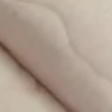
¡No te pierdas las últimas novedades!
SUSCRIBIRME!
Categorías
Cuidados y salud infantil
(34)
Recursos para padres
(32)
Embarazo y parto
(15)
Columnas
(13)
Juegos, actividades y aprendizaje
(11)
Celebraciones
(8)
Decoración
(8)
Paseos y aventuras
(3)