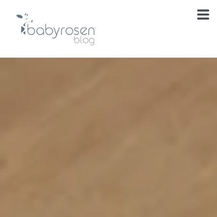
Te estábamos
esperando
El blog de cuidado, inspiración y momentos