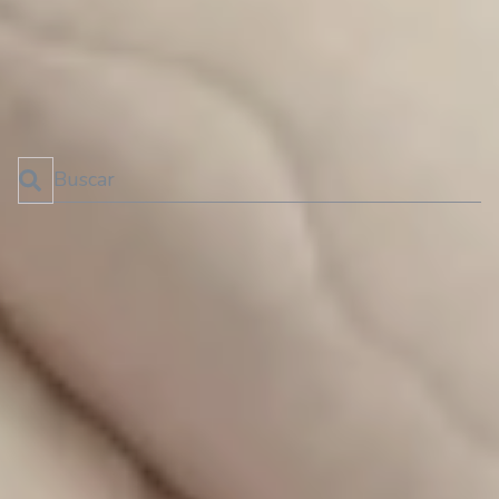
←
1
2
3
4
5
6
7
8
9
10
11
12
13
14
→
Esto es un campo de búsqueda con una función de texto predictivo.
No hay sugerencias porque el campo de búsqueda está 
SUSCRÍBETE AL BLOG
¡No te pierdas las últimas novedades!
SUSCRIBIRME!