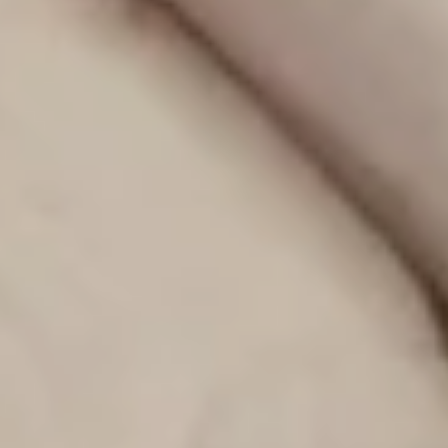
Categorías
Cuidados y salud infantil
(34)
Recursos para padres
(32)
Embarazo y parto
(15)
Columnas
(13)
Juegos, actividades y aprendizaje
(11)
Celebraciones
(8)
Decoración
(8)
Paseos y aventuras
(3)