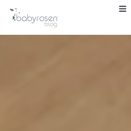
Te estábamos
esperando
El blog de cuidado, inspiración y momentos