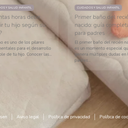
OS Y SALUD INFANTIL
CUIDADOS Y SALUD INFANTIL
ntas horas debe
Primer baño del reci
r tu hijo según su
nacido: guía complet
?
para padres
o es uno de los pilares
El primer baño del recién n
entales para el desarrollo
es un momento especial q
le de tu hijo. Conocer las...
genera múltiples dudas en 
padres...
7
8
9
10
11
12
13
14
→
sen
Aviso legal
Política de privacidad
Política de co