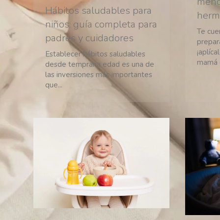
menor
Hábitos saludables para
herm
niños: guía completa para
Te cue
padres y cuidadores
prepar
¡aplíca
Establecer hábitos saludables
mamá e
desde temprana edad es una de
las inversiones más importantes
que...