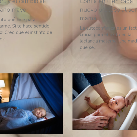
Confía en ti en cada
... y el cambio al
nuevo proceso al ser
ano mayor
mamá
nto qué hice para
arme. Si te hace sentido,
La autoconfianza es un fact
lo! Creo que el instinto de
crucial para el éxito en la
s...
lactancia materna. Una mad
que se...