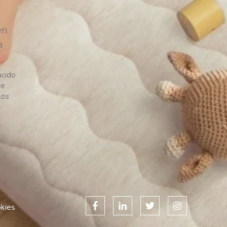
én
a
acido
ue
los
okies