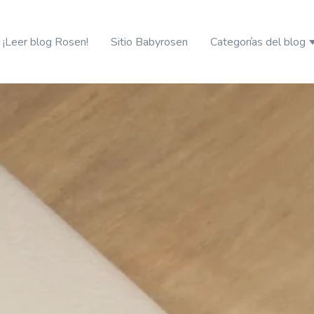
¡Leer blog Rosen!
Sitio Babyrosen
Categorías del blog
S
erando
ciales para tu guagua