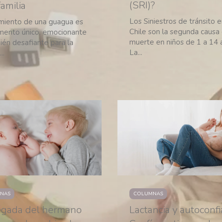
(SRI)?
familia
Los Siniestros de tránsito 
imiento de una guagua es
Chile son la segunda causa
ento único, emocionante
muerte en niños de 1 a 14 
ién desafiante para la
La...
..
COLUMNAS
NAS
Lactancia y autoconfi
legada del hermano