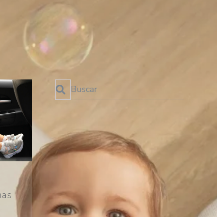
Esto es un campo de búsqueda con una función de te
No hay sugerencias porque el campo de bú
SUSCRÍBETE AL BLOG
¡No te pierdas las últimas
novedades!
mas
SUSCRIBIRME!