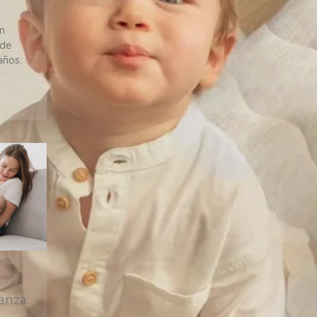
en
 de
años.
Categorías
Cuidados y salud infantil
(34)
Recursos para padres
(32)
Embarazo y parto
(15)
Columnas
(13)
Juegos, actividades y
aprendizaje
(11)
Celebraciones
(8)
Decoración
(8)
Paseos y aventuras
(3)
anza: