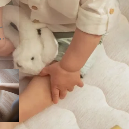
or
re