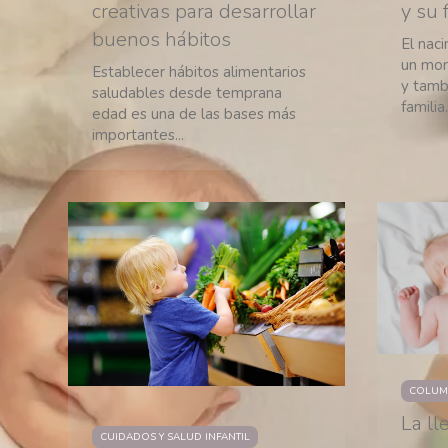
creativas para desarrollar
y su 
buenos hábitos
El nac
un mom
Establecer hábitos alimentarios
y tamb
saludables desde temprana
familia..
edad es una de las bases más
importantes...
COLUM
La l
CUIDADOS Y SALUD INFANTIL