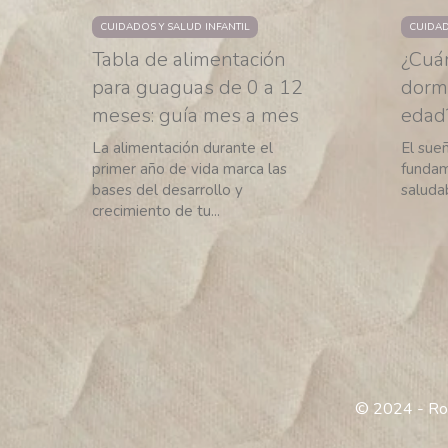
CUIDADOS Y SALUD INFANTIL
CUIDAD
Tabla de alimentación
¿Cuá
para guaguas de 0 a 12
dormi
meses: guía mes a mes
edad
La alimentación durante el
El sueñ
primer año de vida marca las
fundam
bases del desarrollo y
saludab
crecimiento de tu...
←
1
2
3
4
5
6
© 2024 - Ro