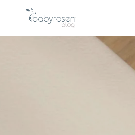
Te estábamos esp
El blog de cuidado, inspiración y momentos espe