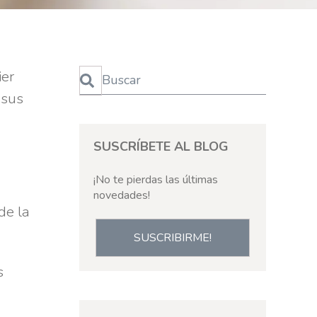
Esto es un campo de búsqueda con una función de te
ier
 sus
No hay sugerencias porque el campo de bús
SUSCRÍBETE AL BLOG
¡No te pierdas las últimas
novedades!
de la
SUSCRIBIRME!
s