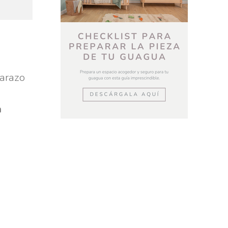
barazo
n