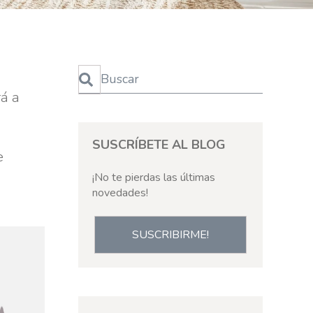
Esto es un campo de búsqueda con una función de te
y
rá a
No hay sugerencias porque el campo de bús
SUSCRÍBETE AL BLOG
e
¡No te pierdas las últimas
novedades!
SUSCRIBIRME!