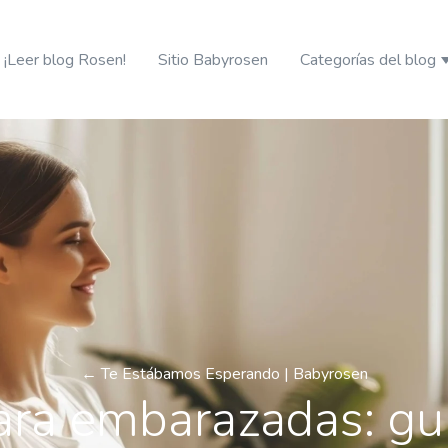
¡Leer blog Rosen!
Sitio Babyrosen
Categorías del blog
S
← Te Estábamos Esperando | Babyrosen
para embarazadas: g