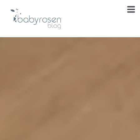
Te estábamos
esperando
El blog de cuidado, inspiración y momentos