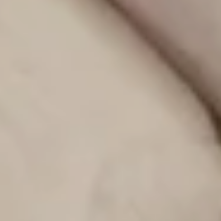
Cuidados y salud infantil
(34)
Recursos para padres
(32)
Embarazo y parto
(15)
Columnas
(13)
Juegos, actividades y aprendizaje
(11)
Celebraciones
(8)
Decoración
(8)
Paseos y aventuras
(3)