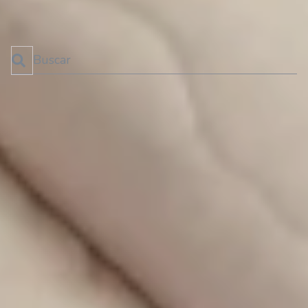
1
2
3
4
→
Esto es un campo de búsqueda con una función de texto predictivo.
No hay sugerencias porque el campo de búsqueda está 
SUSCRÍBETE AL BLOG
¡No te pierdas las últimas novedades!
SUSCRIBIRME!
Categorías