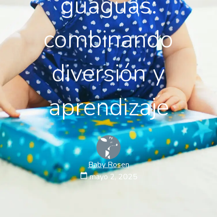
guaguas:
combinando
diversión y
aprendizaje
Baby Rosen
calendar_today
mayo 2, 2025