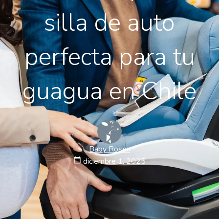
silla de auto
perfecta para tu
guagua en Chile
Baby Rosen
calendar_today
diciembre 1, 2025