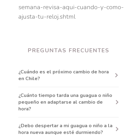
semana-revisa-aqui-cuando-y-como-
ajusta-tu-reloj.shtml
PREGUNTAS FRECUENTES
¿Cuándo es el próximo cambio de hora
en Chile?
El cambio de hora de invierno 2026 se realiza
¿Cuánto tiempo tarda una guagua o niño
la medianoche del sábado 4 de abril. Los
pequeño en adaptarse al cambio de
relojes se atrasan 60 minutos. Aplica a todo
hora?
Chile excepto las regiones de Aysén y
Magallanes y la Antártica Chilena.
La mayoría se adapta entre
3 y 14
¿Debo despertar a mi guagua o niño a la
días
. El tiempo varía según la edad,
hora nueva aunque esté durmiendo?