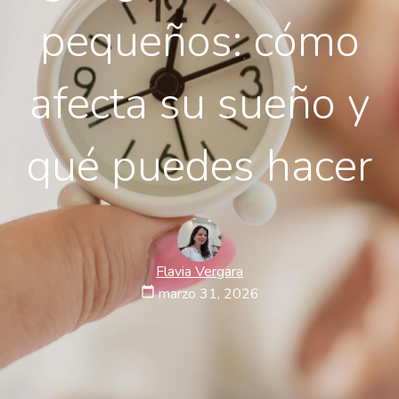
pequeños: cómo
afecta su sueño y
qué puedes hacer
Flavia Vergara
calendar_today
marzo 31, 2026